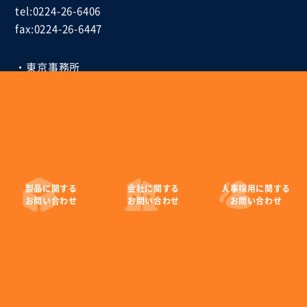
tel:0224-26-6406
fax:0224-26-6447
・東京事務所
〒104-0033
東京都中央区新川一丁目4番1号
住友六甲ビル
tel:03-6268-9847
fax:03-6268-9849
製品に
関する
会社に
関する
人事採用に
関する
お問い合わせ
お問い合わせ
お問い合わせ
EMデバイス株式会社
Copyright © EM Devices Corporation. All rights reserved.