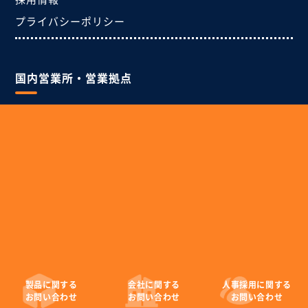
プライバシーポリシー
国内営業所・営業拠点
・本社
〒989-0223
宮城県白石市
旭町七丁目1番1号
tel:0224-26-6406
fax:0224-26-6447
・東京事務所
〒104-0033
東京都中央区新川一丁目4番1号
住友六甲ビル
tel:03-6268-9847
製品に
関する
会社に
関する
人事採用に
関する
fax:03-6268-9849
お問い合わせ
お問い合わせ
お問い合わせ